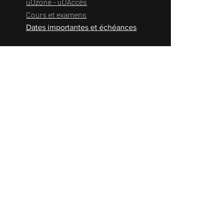
uOzone - uOAccès
Cours et examens
Dates importantes et échéances