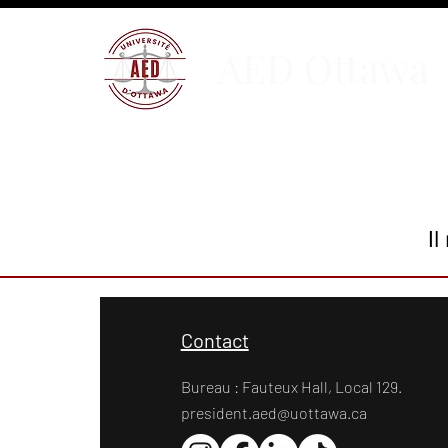
AED Ottawa
Il
Contact
Bureau : Fauteux Hall, Local 129.
president.aed@uottawa.ca