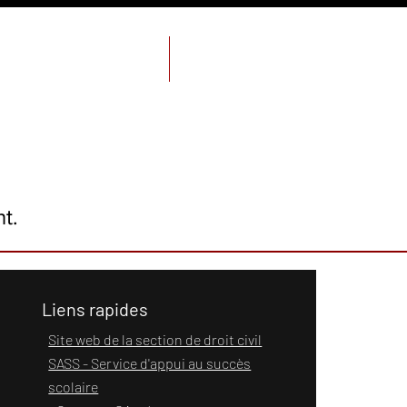
Les journaux étudiants
Magasin
nt.
Liens rapides
Site web de la section de droit civil
SASS - Service d'appui au succès
scolaire